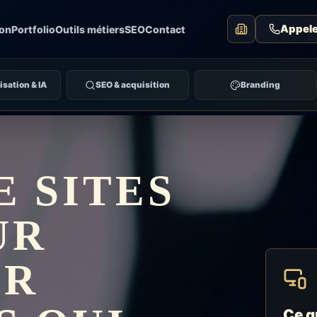
Appele
ion
Portfolio
Outils métiers
SEO
Contact
sation & IA
SEO & acquisition
Branding
E SITES
UR
UR
Ce q