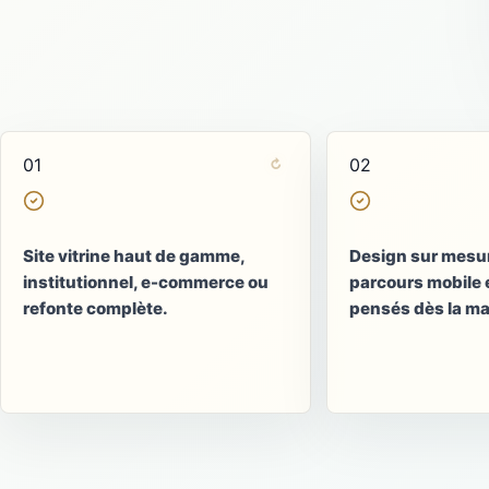
01
02
↶
↶
↻
E-COMMERCE SUR MESURE
Vendre sans limiter vos
DES
Chaque écr
options
Site vitrine haut de gamme,
Design sur mesur
Boutique, configurateur et
institutionnel, e-commerce ou
parcours mobile 
parcours d'achat peuvent être
Le contenu, la
refonte complète.
pensés dès la ma
réunis dans une expérience
mobile sont 
rapide qui reste simple à
pour rass
administrer.
conduire vers 