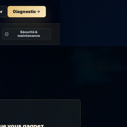
r
Diagnostic
Sécurité &
maintenance
ue vous gagnez