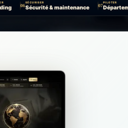
SÉCURISER
PILOTER
6
07
Sécurité & maintenance
Département digit