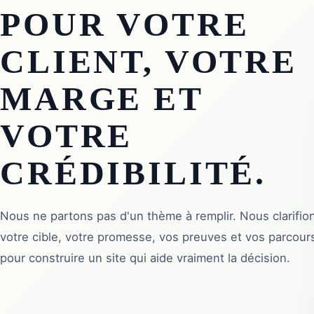
POUR VOTRE
CLIENT, VOTRE
MARGE ET
VOTRE
CRÉDIBILITÉ.
Nous ne partons pas d'un thème à remplir. Nous clarifio
votre cible, votre promesse, vos preuves et vos parcour
pour construire un site qui aide vraiment la décision.