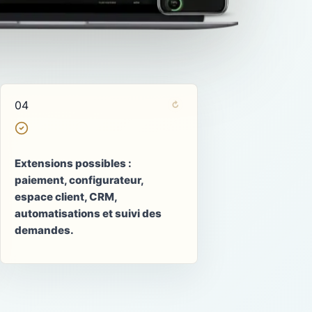
04
↶
↻
ÉVOLUTIVITÉ MÉTIER
Le site grandit avec
Extensions possibles :
votre activité
paiement, configurateur,
Paiement, réservation, espace
espace client, CRM,
client, CRM ou automatisations
automatisations et suivi des
s'ajoutent sur une base pensée
demandes.
dès le départ pour évoluer.