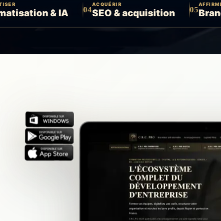
ACQUÉRIR
AFFIRMER
04
05
0
n & IA
SEO & acquisition
Branding