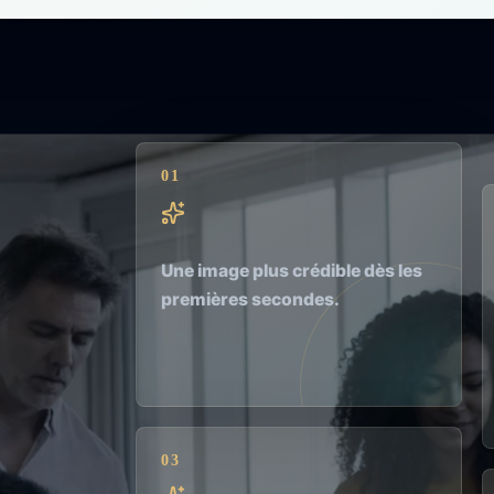
01
Une image plus crédible dès les
premières secondes.
03